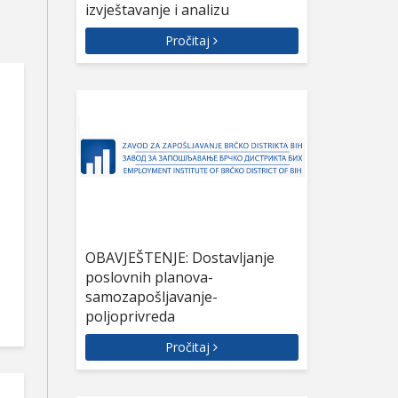
izvještavanje i analizu
Pročitaj
OBAVJEŠTENJE: Dostavljanje
poslovnih planova-
samozapošljavanje-
poljoprivreda
Pročitaj