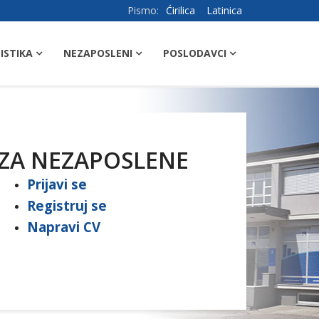
Pismo:
Ćirilica
Latinica
ISTIKA
NEZAPOSLENI
POSLODAVCI
ZA NEZAPOSLENE
Prijavi se
Registruj se
Napravi CV