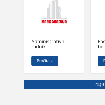
Administrativni
Rad
radnik
be
Pročitaj
P
Pogle