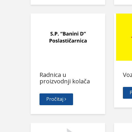
Radnica u
Vo
proizvodnji kolača
P
Pročitaj