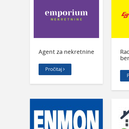
Agent za nekretnine
Ra
be
Pročitaj
P