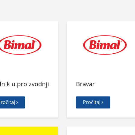
nik u proizvodnji
Bravar
ročitaj
Pročitaj