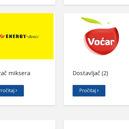
zač miksera
Dostavljač (2)
ročitaj
Pročitaj