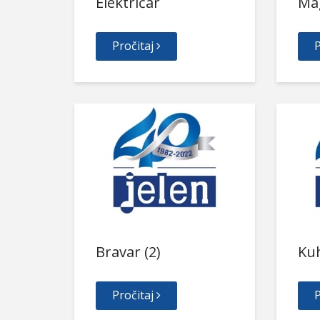
Električar
Ma
Pročitaj
P
Bravar (2)
Kuh
Pročitaj
P