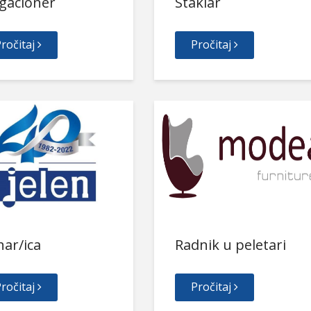
gacioner
Staklar
ročitaj
Pročitaj
ar/ica
Radnik u peletari
ročitaj
Pročitaj