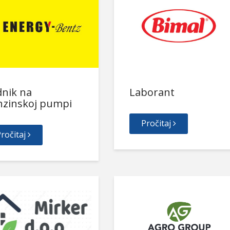
dnik na
Laborant
nzinskoj pumpi
Pročitaj
ročitaj