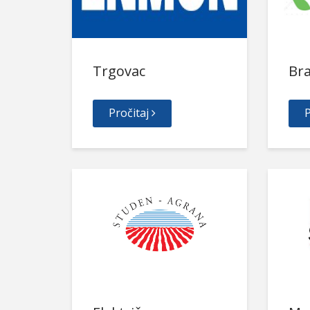
Trgovac
Br
Pročitaj
P