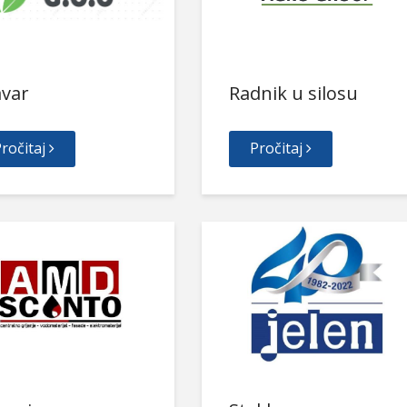
avar
Radnik u silosu
ročitaj
Pročitaj