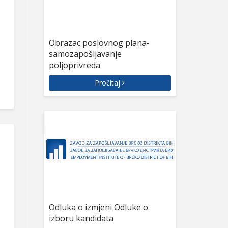
Obrazac poslovnog plana-
samozapošljavanje
poljoprivreda
Pročitaj
Odluka o izmjeni Odluke o
izboru kandidata