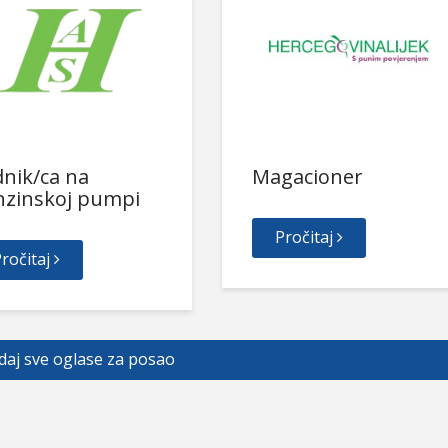
nik/ca na
Magacioner
nzinskoj pumpi
Pročitaj
ročitaj
daj sve oglase za posao