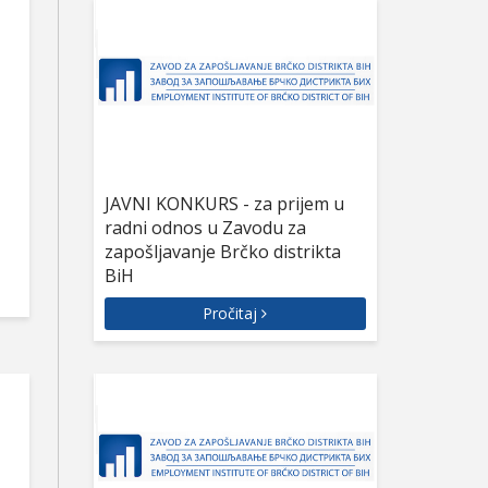
JAVNI KONKURS - za prijem u
radni odnos u Zavodu za
zapošljavanje Brčko distrikta
BiH
Pročitaj