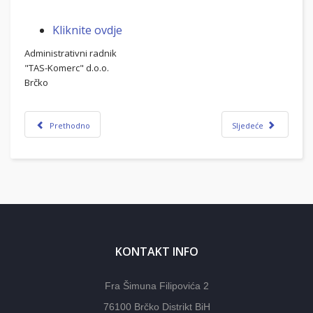
Kliknite ovdje
Administrativni radnik
"TAS-Komerc" d.o.o.
Brčko
Prethodno
Sljedeće
KONTAKT INFO
Fra Šimuna Filipovića 2
76100 Brčko Distrikt BiH