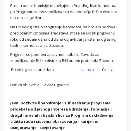
Prema odluci Komisije objavljujemo Prijedlog liste kandidata
po Programu samozapošljavanja na području Brčko distrikta
BiH u 2023. godini.
Na Prijedlog liste o rangiranju kandidata, sa brojem bodova i
predloženim iznosima sredstava, može se uložiti prigovor u
roku od sedam dana od dana objavljivanja liste na oglasnoj
tabli i internet stranici Zavoda.
Prigovor se podnosi Upravnom odboru Zavoda za
zapošljavanje Brčko distrikta BiH putem protokola Zavoda.
Prijedlog liste kandidata
Latinica
Ćirilica
Datum objave: 21.12.2023. godine
Javni poziv za finansiranje i sufinasiranje programa i
projekata od javnog interesa udruženja, fondacija i
drugih pravnih i fizičkih lica za Program usklađivanja
tržišta rada i sistema obrazovanja - karijerno
usmjeravanje i savjetovanje