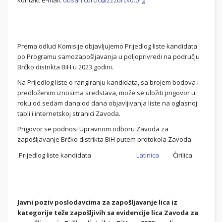
kontakt e-mail:
dusan.curcic@zzzbrcko.org
Prema odluci Komisije objavljujemo Prijedlog liste kandidata
po Programu samozapošljavanja u poljoprivredi na području
Brčko distrikta BiH u 2023.godini.
Na Prijedlog liste o rangiranju kandidata, sa brojem bodova i
predloženim iznosima sredstava, može se uložiti prigovor u
roku od sedam dana od dana objavljivanja liste na oglasnoj
tabli i internetskoj stranici Zavoda.
Prigovor se podnosi Upravnom odboru Zavoda za
zapošljavanje Brčko distrikta BiH putem protokola Zavoda.
Prijedlog liste kandidata
Latinica
Ćirilica
Javni poziv poslodavcima za zapošljavanje lica iz
kategorije teže zapošljivih sa evidencije lica Zavoda za