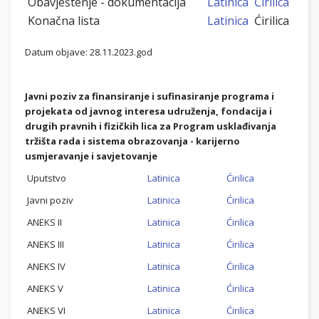
Obavještenje - dokumentacija
Latinica
Ćirilica
Konačna lista
Latinica
Ćirilica
Datum objave: 28.11.2023.god
Javni poziv za finansiranje i sufinasiranje programa i
projekata od javnog interesa udruženja, fondacija i
drugih pravnih i fizičkih lica za Program usklađivanja
tržišta rada i sistema obrazovanja - karijerno
usmjeravanje i savjetovanje
Uputstvo
Latinica
Ćirilica
Javni poziv
Latinica
Ćirilica
ANEKS II
Latinica
Ćirilica
ANEKS III
Latinica
Ćirilica
ANEKS IV
Latinica
Ćirilica
ANEKS V
Latinica
Ćirilica
ANEKS VI
Latinica
Ćirilica