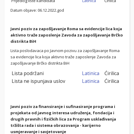
Prijedlog liste kandidata
Latinica
Ćirilica
Datum objave: 06.12.2022.god
Javni poziv za zapošljavanje Roma sa evidencije lica koja
aktivno traže zaposlenje Zavoda za zapošljavanje Brčko
distrikta BiH
Lista poslodavaca po Javnom pozivu za zapošljavanje Roma
sa evidencije lica koja aktivno traže zaposlenje Zavoda za
zapošljavanje Brčko distrikta BiH
Lista podržani
Latinica
Ćirilica
Lista ne ispunjava uslov
Latinica
Ćirilica
Javni poziv za finansiranje i sufinasiranje programa i
projekata od javnog interesa udruženja, fondacija i
drugih pravnih i fizičkih lica za Program usklađivanja
tržišta rada i sistema obrazovanja - karijerno
usmjeravanje i savjetovanje