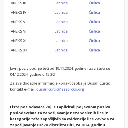
ANEKS III
Latinica
Ćirilica
ANEKS IV
Latinica
Ćirilica
ANEKS V
Latinica
Ćirilica
ANEKS VI
Latinica
Ćirilica
ANEKS XI
Latinica
Ćirilica
ANEKS XII
Latinica
Ćirilica
Javni poziv počinje teći od 19.11.2024. godine i završava se
04.12.2024. godine u 15.30h.
Za sve dodatne informacije konakt osoba je Dušan Ćurčić;
kontakt e-mail:
dusan.curcic@zzzbrcko.org
Liste poslodavaca koji su aplicirali po Javnom pozivu
poslodavcima za zapošljavanje nezaposlenih lica iz
kategorije teže zapošljivih sa evidencije lica Zavoda za
zapošljavanje Brčko distrikta BiH, za 2024. godinu