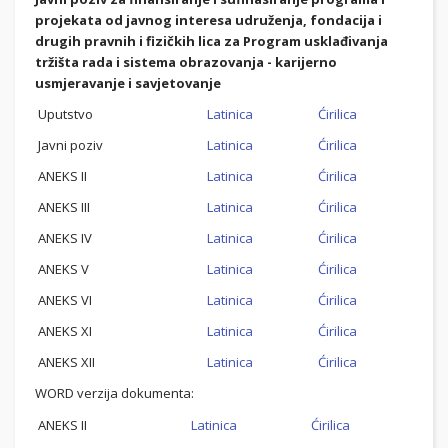
projekata od javnog interesa udruženja, fondacija i
drugih pravnih i fizičkih lica za Program usklađivanja
tržišta rada i sistema obrazovanja - karijerno
usmjeravanje i savjetovanje
Uputstvo
Latinica
Ćirilica
Javni poziv
Latinica
Ćirilica
ANEKS II
Latinica
Ćirilica
ANEKS III
Latinica
Ćirilica
ANEKS IV
Latinica
Ćirilica
ANEKS V
Latinica
Ćirilica
ANEKS VI
Latinica
Ćirilica
ANEKS XI
Latinica
Ćirilica
ANEKS XII
Latinica
Ćirilica
WORD verzija dokumenta:
ANEKS II
Latinica
Ćirilica