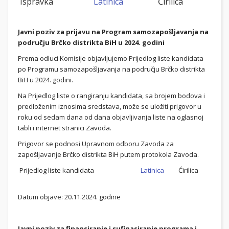
Ispravka
Latinica
Ćirilica
Javni poziv za prijavu na Program samozapošljavanja na
području Brčko distrikta BiH u 2024. godini
Prema odluci Komisije objavljujemo Prijedlog liste kandidata
po Programu samozapošljavanja na području Brčko distrikta
BiH u 2024. godini.
Na Prijedlog liste o rangiranju kandidata, sa brojem bodova i
predloženim iznosima sredstava, može se uložiti prigovor u
roku od sedam dana od dana objavljivanja liste na oglasnoj
tabli i internet stranici Zavoda.
Prigovor se podnosi Upravnom odboru Zavoda za
zapošljavanje Brčko distrikta BiH putem protokola Zavoda.
Prijedlog liste kandidata
Latinica
Ćirilica
Datum objave: 20.11.2024. godine
Javni poziv za finansiranje i sufinasiranje programa i