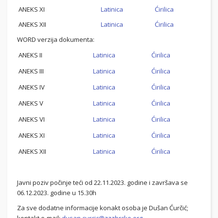
ANEKS XI
Latinica
Ćirilica
ANEKS XII
Latinica
Ćirilica
WORD verzija dokumenta:
ANEKS II
Latinica
Ćirilica
ANEKS III
Latinica
Ćirilica
ANEKS IV
Latinica
Ćirilica
ANEKS V
Latinica
Ćirilica
ANEKS VI
Latinica
Ćirilica
ANEKS XI
Latinica
Ćirilica
ANEKS XII
Latinica
Ćirilica
Javni poziv počinje teći od 22.11.2023. godine i završava se
06.12.2023. godine u 15.30h
Za sve dodatne informacije konakt osoba je Dušan Ćurčić;