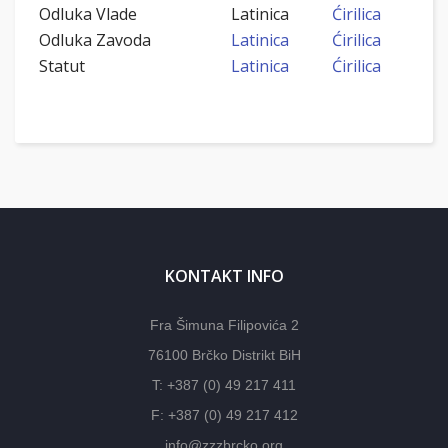
Odluka Vlade
Latinica
Ćirilica
Odluka Zavoda
Latinica
Ćirilica
Statut
Latinica
Ćirilica
KONTAKT INFO
Fra Šimuna Filipovića 2
76100 Brčko Distrikt BiH
T: +387 (0) 49 217 411
F: +387 (0) 49 217 412
info@zzzbrcko.org