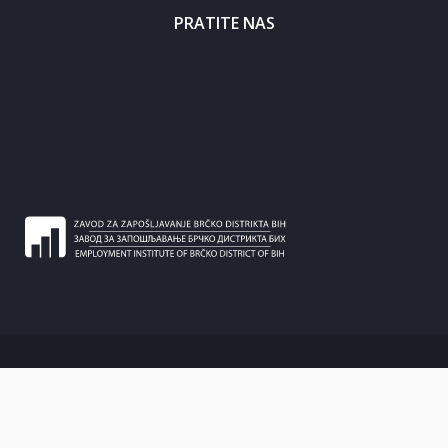
PRATITE NAS
2020 © Sva prava zadržana |
eBiro - Zavod za zapošljavanje Brčko
distrikta BiH