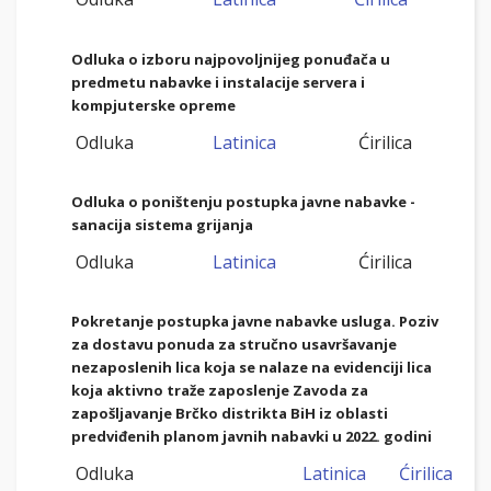
Odluka o izboru najpovoljnijeg ponuđača u
predmetu nabavke i instalacije servera i
kompjuterske opreme
Odluka
Latinica
Ćirilica
Odluka o poništenju postupka javne nabavke -
sanacija sistema grijanja
Odluka
Latinica
Ćirilica
Pokretanje postupka javne nabavke usluga. Poziv
za dostavu ponuda za stručno usavršav
anje
nezaposlenih lica koja se nalaze na evidenciji lica
koja aktivno traže zaposlenje Zavoda za
zapošljavanje Brčko distrikta BiH iz oblasti
predviđenih planom javnih nabavki u 2022. godini
Odluka
Latinica
Ćirilica