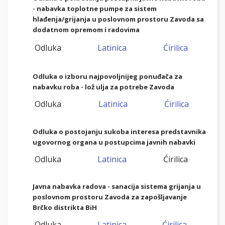
- nabavka toplotne pumpe za sistem
hlađenja/grijanja u poslovnom prostoru Zavoda sa
dodatnom opremom i radovima
Odluka
Latinica
Ćirilica
Odluka o izboru najpovoljnijeg ponuđača za
nabavku roba - lož ulja za potrebe Zavoda
Odluka
Latinica
Ćirilica
Odluka o postojanju sukoba interesa predstavnika
ugovornog organa u postupcima javnih nabavki
Odluka
Latinica
Ćirilica
Javna nabavka radova - sanacija sistema grijanja u
poslovnom prostoru Zavoda za zapošljavanje
Brčko distrikta BiH
Odluka
Latinica
Ćirilica