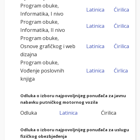
Program obuke,
Latinica
Ćirilica
Informatika, I nivo
Program obuke,
Latinica
Ćirilica
Informatika, II nivo
Program obuke,
Osnove grafičkog i web
Latinica
Ćirilica
dizajna
Program obuke,
Vođenje poslovnih
Latinica
Ćirlica
knjiga
Odluka o izboru najpovoljnijeg ponuđača za javnu
nabavku putničkog motornog vozila
Odluka
Latinica
Ćirilica
Odluka o izboru najpovoljnijeg ponuđača za uslugu
fizičkog obezbjeđenja