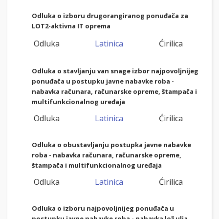
Odluka o izboru drugorangiranog ponuđača za
LOT2-aktivna IT oprema
Odluka
Latinica
Ćirilica
Odluka o stavljanju van snage izbor najpovoljnijeg
ponuđača u postupku javne nabavke roba -
nabavka
računara, računarske opreme, štampača i
multifunkcionalnog uređaja
Odluka
Latinica
Ćirilica
Odluka o obustavljanju postupka javne nabavke
roba - nabavka
računara, računarske opreme,
štampača i multifunkcionalnog uređaja
Odluka
Latinica
Ćirilica
Odluka o izboru najpovoljnijeg ponuđača u
postupku javne nabavke roba - nabavka lož ulja