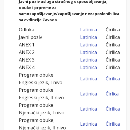
Javni poziv usluga stručnog osposobljavanja,
obuke i prpreme za
samozapošljavanje/zapošljavanje nezaposlenih lica
sa evdincije Zavoda
Odluka
Latinica
Ćirilica
Javni poziv
Latinica
Ćirilica
ANEX 1
Latinica
Ćirilica
ANEX 2
Latinica
Ćirilica
ANEX 3
Latinica
Ćirilica
ANEX 4
Latinica
Ćirilica
Program obuke,
Latinica
Ćirilica
Engleski jezik, I nivo
Program obuke,
Latinica
Ćirlica
Engleski jezik, II nivo
Program obuke,
Latinica
Ćirilica
Njemački jezik, I nivo
Program obuke,
Latinica
Ćirilica
Njemački jezik, II nivo