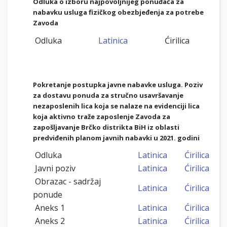
Odluka o izboru najpovoljnijeg ponuđača za
nabavku usluga fizičkog obezbjeđenja za potrebe
Zavoda
Odluka
Latinica
Ćirilica
Pokretanje postupka javne nabavke usluga. Poziv
za dostavu ponuda za stručno usavršav
anje
nezaposlenih lica koja se nalaze na evidenciji lica
koja aktivno traže zaposlenje Zavoda za
zapošljavanje Brčko distrikta BiH iz oblasti
predviđenih planom javnih nabavki u 2021. godini
Odluka
Latinica
Ćirilica
Javni poziv
Latinica
Ćirilica
Obrazac - sadržaj
Latinica
Ćirilica
ponude
Aneks 1
Latinica
Ćirilica
Aneks 2
Latinica
Ćirilica