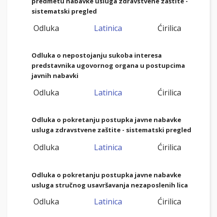
predmetu nabavke usluga zdravstvene zaštite -
sistematski pregled
Odluka
Latinica
Ćirilica
Odluka o nepostojanju sukoba interesa
predstavnika ugovornog organa u postupcima
javnih nabavki
Odluka
Latinica
Ćirilica
Odluka o pokretanju postupka javne nabavke
usluga zdravstvene zaštite - sistematski pregled
Odluka
Latinica
Ćirilica
Odluka o pokretanju postupka javne nabavke
usluga stručnog usavršavanja nezaposlenih lica
Odluka
Latinica
Ćirilica