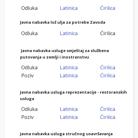
Odluka
Latinica
Ćirilica
Javna nabavka lož ulja za potrebe Zavoda
Odluka
Latinica
Ćirilica
Javna nabavka usluge smještaj za službena
putovanja u zemlji i inostranstvu
Odluka
Latinica
Ćirilica
Poziv
Latinica
Ćirilica
Javna nabavka usluga reprezentacije - restoranskih
usluga
Odluka
Latinica
Ćirilica
Poziv
Latinica
Ćirilica
Javna nabavka usluga stručnog usavršavanja