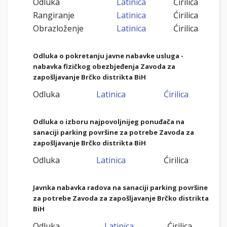
Odluka
Latinica
Ćirilica
Rangiranje
Latinica
Ćirilica
Obrazloženje
Latinica
Ćirilica
Odluka o pokretanju javne nabavke usluga -
nabavka fizičkog obezbjeđenja Zavoda za
zapošljavanje Brčko distrikta BiH
Odluka
Latinica
Ćirilica
Odluka o izboru najpovoljnijeg ponuđača
na
sanaciji parking površine za potrebe Zavoda za
zapošljavanje Brčko distrikta BiH
Odluka
Latinica
Ćirilica
Javnka nabavka radova na sanaciji parking površine
za potrebe Zavoda za zapošljavanje Brčko distrikta
BiH
Odluka
Latinica
Ćirilica