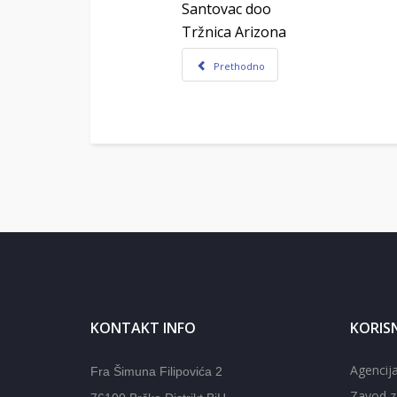
Santovac doo
Tržnica Arizona
Prethodno
KONTAKT INFO
KORISN
Agencija
Fra Šimuna Filipovića 2
Zavod z