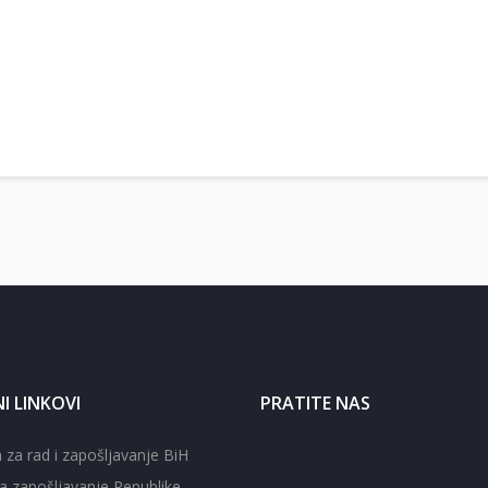
I LINKOVI
PRATITE NAS
 za rad i zapošljavanje BiH
a zapošljavanje Republike