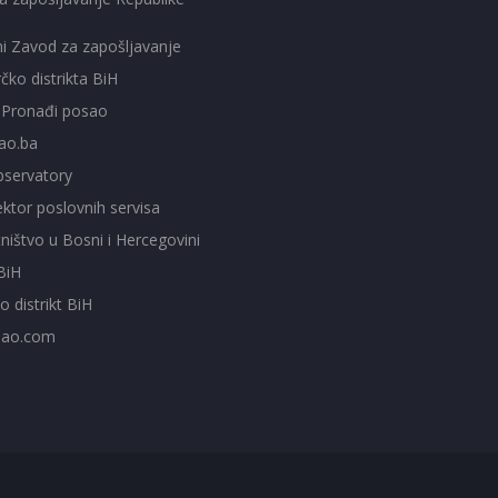
ni Zavod za zapošljavanje
čko distrikta BiH
- Pronađi posao
ao.ba
servatory
ktor poslovnih servisa
ištvo u Bosni i Hercegovini
BiH
o distrikt BiH
sao.com