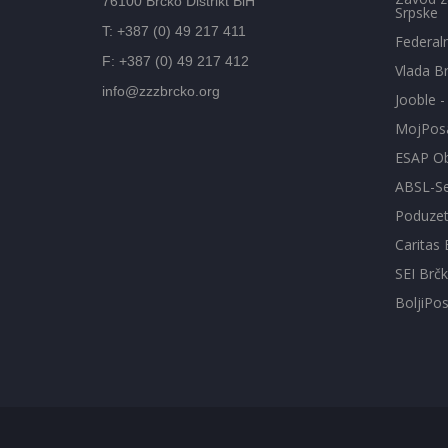
76100 Brčko Distrikt BiH
Srpske
T: +387 (0) 49 217 411
Federal
F: +387 (0) 49 217 412
Vlada Br
info@zzzbrcko.org
Jooble 
MojPos
ESAP Ob
ABSL-Se
Poduzetn
Caritas 
SEI Brčk
BoljiPo