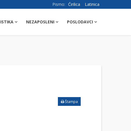
Pismo:
Ćirilica
Latinica
ISTIKA
NEZAPOSLENI
POSLODAVCI
Štampa