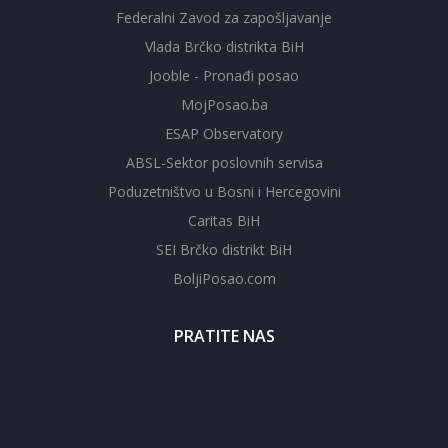
Federalni Zavod za zapošljavanje
Vlada Brčko distrikta BiH
Jooble - Pronađi posao
MojPosao.ba
ESAP Observatory
ABSL-Sektor poslovnih servisa
Poduzetništvo u Bosni i Hercegovini
Caritas BiH
SEI Brčko distrikt BiH
BoljiPosao.com
PRATITE NAS