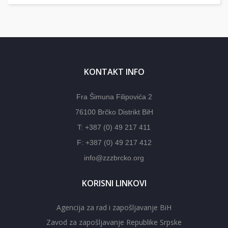
KONTAKT INFO
Fra Šimuna Filipovića 2
76100 Brčko Distrikt BiH
T: +387 (0) 49 217 411
F: +387 (0) 49 217 412
info@zzzbrcko.org
KORISNI LINKOVI
Agencija za rad i zapošljavanje BiH
Zavod za zapošljavanje Republike Srpske