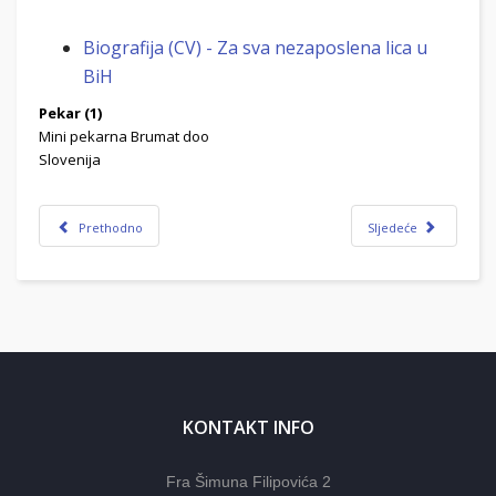
Biografija (CV) - Za sva nezaposlena lica u
BiH
Pekar (1)
Mini pekarna Brumat doo
Slovenija
Prethodno
Sljedeće
KONTAKT INFO
Fra Šimuna Filipovića 2