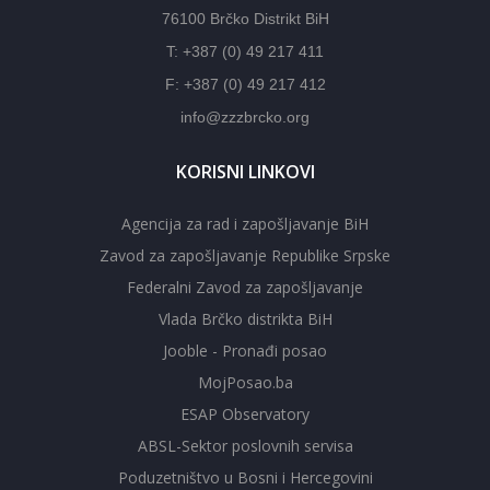
76100 Brčko Distrikt BiH
T: +387 (0) 49 217 411
F: +387 (0) 49 217 412
info@zzzbrcko.org
KORISNI LINKOVI
Agencija za rad i zapošljavanje BiH
Zavod za zapošljavanje Republike Srpske
Federalni Zavod za zapošljavanje
Vlada Brčko distrikta BiH
Jooble - Pronađi posao
MojPosao.ba
ESAP Observatory
ABSL-Sektor poslovnih servisa
Poduzetništvo u Bosni i Hercegovini