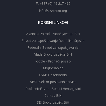
F: +387 (0) 49 217 412
info@zzzbrcko.org
KORISNI LINKOVI
Agencija za rad i zapošljavanje BiH
Zavod za zapošljavanje Republike Srpske
Federalni Zavod za zapošljavanje
Vlada Brčko distrikta BiH
Jooble - Pronađi posao
MojPosao.ba
ESAP Observatory
ABSL-Sektor poslovnih servisa
Poduzetništvo u Bosni i Hercegovini
Caritas BiH
SEI Brčko distrikt BiH