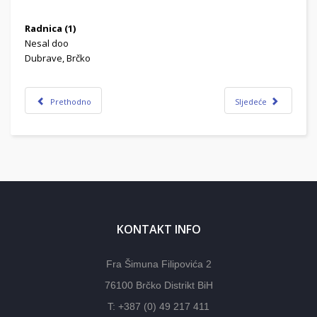
Radnica (1)
Nesal doo
Dubrave, Brčko
Prethodno
Sljedeće
KONTAKT INFO
Fra Šimuna Filipovića 2
76100 Brčko Distrikt BiH
T: +387 (0) 49 217 411