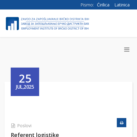
Pismo:
Ćirilica
Latinica
25
JUL,2025
Poslovi
Referent logistike