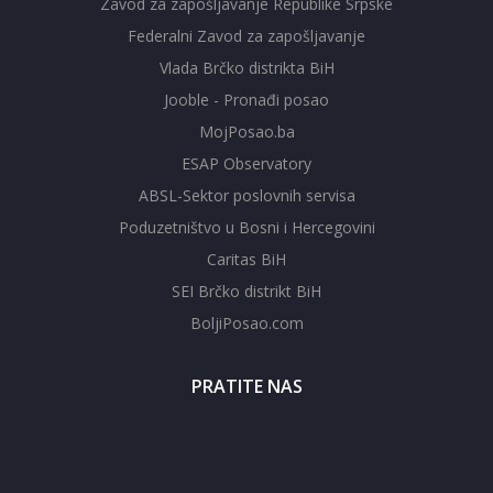
Zavod za zapošljavanje Republike Srpske
Federalni Zavod za zapošljavanje
Vlada Brčko distrikta BiH
Jooble - Pronađi posao
MojPosao.ba
ESAP Observatory
ABSL-Sektor poslovnih servisa
Poduzetništvo u Bosni i Hercegovini
Caritas BiH
SEI Brčko distrikt BiH
BoljiPosao.com
PRATITE NAS