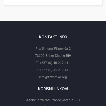
KONTAKT INFO
Fra Šimuna Filipovića 2
76100 Brčko Distrikt BiH
T: +387 (0) 49 217 411
F: +387 (0) 49 217 412
info@zzzbrcko.org
KORISNI LINKOVI
Agencija za rad i zapošljavanje BiH