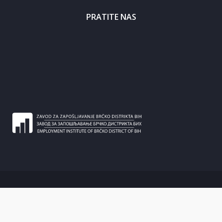
PRATITE NAS
2020 © Sva prava zadržana |
eBiro - Zavod za zapošljavanje Brčko
distrikta BiH