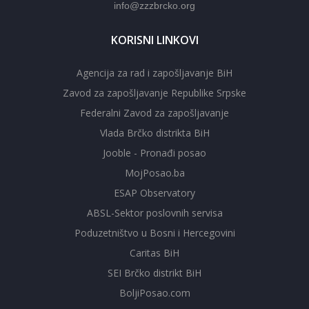
info@zzzbrcko.org
KORISNI LINKOVI
Agencija za rad i zapošljavanje BiH
Zavod za zapošljavanje Republike Srpske
Federalni Zavod za zapošljavanje
Vlada Brčko distrikta BiH
Jooble - Pronađi posao
MojPosao.ba
ESAP Observatory
ABSL-Sektor poslovnih servisa
Poduzetništvo u Bosni i Hercegovini
Caritas BiH
SEI Brčko distrikt BiH
BoljiPosao.com