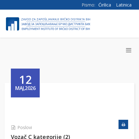
Pismo:
Ćirilica
Latinica
12
MAJ,2026
Poslovi
Vozač C kategorije (2)