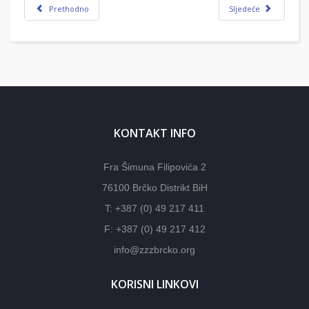
Prethodno
Sljedeće
KONTAKT INFO
Fra Šimuna Filipovića 2
76100 Brčko Distrikt BiH
T: +387 (0) 49 217 411
F: +387 (0) 49 217 412
info@zzzbrcko.org
KORISNI LINKOVI