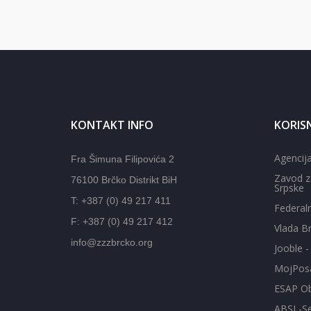
KONTAKT INFO
KORISN
Agencija
Fra Šimuna Filipovića 2
Zavod z
76100 Brčko Distrikt BiH
Srpske
T: +387 (0) 49 217 411
Federal
F: +387 (0) 49 217 412
Vlada Br
info@zzzbrcko.org
Jooble 
MojPos
ESAP Ob
ABSL-Se