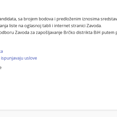
kandidata, sa brojem bodova i predloženim iznosima sredstav
ja liste na oglasnoj tabli i internet stranici Zavoda.
dboru Zavoda za zapošljavanje Brčko distrikta BiH putem 
ta
e ispunjavaju uslove
e