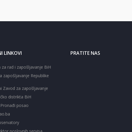
I LINKOVI
PRATITE NAS
 za rad i zapošljavanje BiH
a zapošljavanje Republike
ni Zavod za zapošljavanje
čko distrikta BiH
- Pronađi posao
ao.ba
servatory
ktor poslovnih servisa