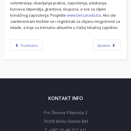
volontiranja, obavljanja prakse, zaposlenja, edukacija,
kurseva stipendija, grantova, skupova, a sve sa ciljem
konačnog zaposlenja. Posjetite
www.berzarada.ba
. Ako ste
zainteresirani možete se i registrirati za objavu mogućnosti za
mlade, a koje su trenutno aktuelne u Vašoj lokalnoj zajednici.
Prethodno
Sljedeće
KONTAKT INFO
Fra Šimuna Filipovića 2
76100 Brčko Distrikt BiH
T: +387 (0) 49 217 411