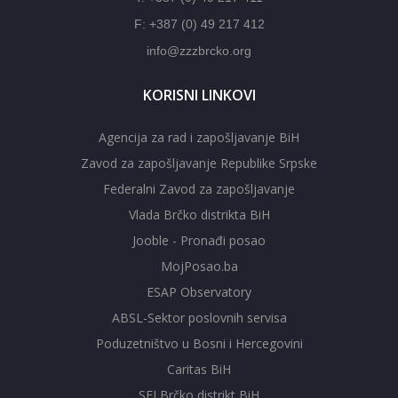
F: +387 (0) 49 217 412
info@zzzbrcko.org
KORISNI LINKOVI
Agencija za rad i zapošljavanje BiH
Zavod za zapošljavanje Republike Srpske
Federalni Zavod za zapošljavanje
Vlada Brčko distrikta BiH
Jooble - Pronađi posao
MojPosao.ba
ESAP Observatory
ABSL-Sektor poslovnih servisa
Poduzetništvo u Bosni i Hercegovini
Caritas BiH
SEI Brčko distrikt BiH