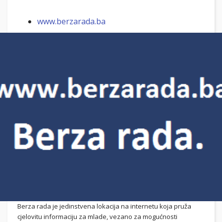
www.berzarada.ba
Berza rada je jedinstvena lokacija na internetu koja pruža
cjelovitu informaciju za mlade, vezano za mogućnosti