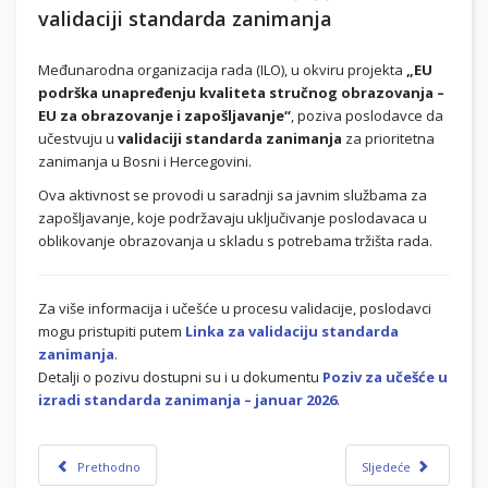
validaciji standarda zanimanja
Međunarodna organizacija rada (ILO), u okviru projekta
„EU
podrška unapređenju kvaliteta stručnog obrazovanja –
EU za obrazovanje i zapošljavanje“
, poziva poslodavce da
učestvuju u
validaciji standarda zanimanja
za prioritetna
zanimanja u Bosni i Hercegovini.
Ova aktivnost se provodi u saradnji sa javnim službama za
zapošljavanje, koje podržavaju uključivanje poslodavaca u
oblikovanje obrazovanja u skladu s potrebama tržišta rada.
Za više informacija i učešće u procesu validacije, poslodavci
mogu pristupiti putem
Linka za validaciju standarda
zanimanja
.
Detalji o pozivu dostupni su i u dokumentu
Poziv za učešće u
izradi standarda zanimanja – januar 2026
.
Prethodno
Sljedeće