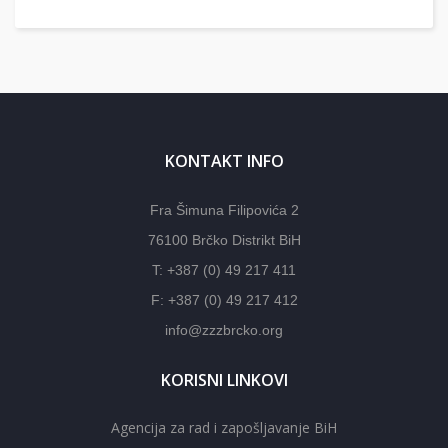
KONTAKT INFO
Fra Šimuna Filipovića 2
76100 Brčko Distrikt BiH
T: +387 (0) 49 217 411
F: +387 (0) 49 217 412
info@zzzbrcko.org
KORISNI LINKOVI
Agencija za rad i zapošljavanje BiH