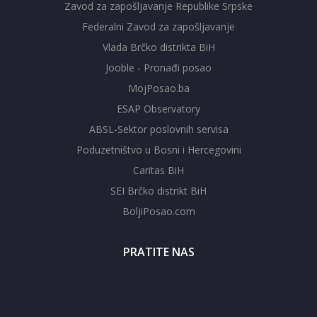
Zavod za zapošljavanje Republike Srpske
Federalni Zavod za zapošljavanje
Vlada Brčko distrikta BiH
Jooble - Pronađi posao
MojPosao.ba
ESAP Observatory
ABSL-Sektor poslovnih servisa
Poduzetništvo u Bosni i Hercegovini
Caritas BiH
SEI Brčko distrikt BiH
BoljiPosao.com
PRATITE NAS