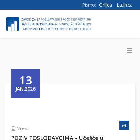
Pismo:
Ćirilica
Latinica
13
JAN,2026
Vijesti
POZIV POSLODAVCIMA - Učešće u