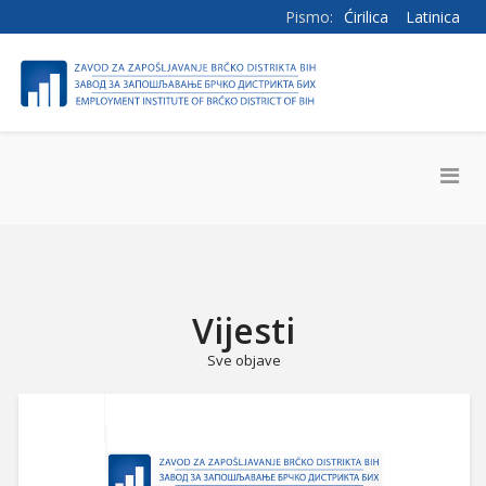
Pismo:
Ćirilica
Latinica
Vijesti
Sve objave